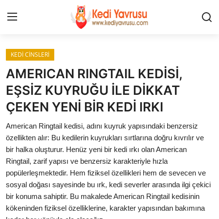
Giriş
Kayıt Ol
KEDİ CİNSLERİ
AMERICAN RINGTAIL KEDİSİ,
İLETİŞİM
EŞSİZ KUYRUĞU İLE DİKKAT
ÇEKEN YENİ BİR KEDİ IRKI
HAKKIMIZDA
American Ringtail kedisi, adını kuyruk yapısındaki benzersiz
REKLAM
özellikten alır: Bu kedilerin kuyrukları sırtlarına doğru kıvrılır ve
bir halka oluşturur. Henüz yeni bir kedi ırkı olan American
KEDİ CİNSLERİ
Ringtail, zarif yapısı ve benzersiz karakteriyle hızla
popülerleşmektedir. Hem fiziksel özellikleri hem de sevecen ve
KEDİPEDİA
sosyal doğası sayesinde bu ırk, kedi severler arasında ilgi çekici
bir konuma sahiptir. Bu makalede American Ringtail kedisinin
KEDİ BAKIMI
kökeninden fiziksel özelliklerine, karakter yapısından bakımına