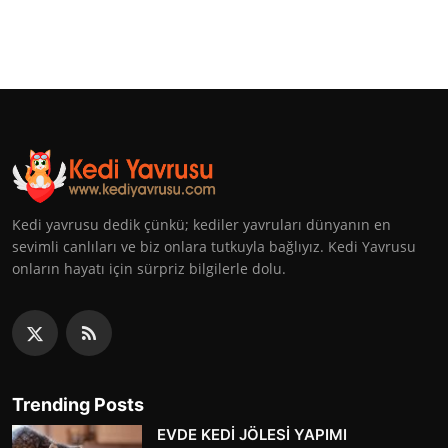
Kedi yavrusu dedik çünkü; kediler yavruları dünyanın en
sevimli canlıları ve biz onlara tutkuyla bağlıyız. Kedi Yavrusu
onların hayatı için sürpriz bilgilerle dolu.
Trending Posts
EVDE KEDİ JÖLESİ YAPIMI