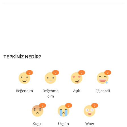
TEPKINIZ NEDIR?
0
0
0
0
Beğendim
Beğenme
Aşık
Eğlenceli
dim
0
0
0
Kızgın
Üzgün
Wow