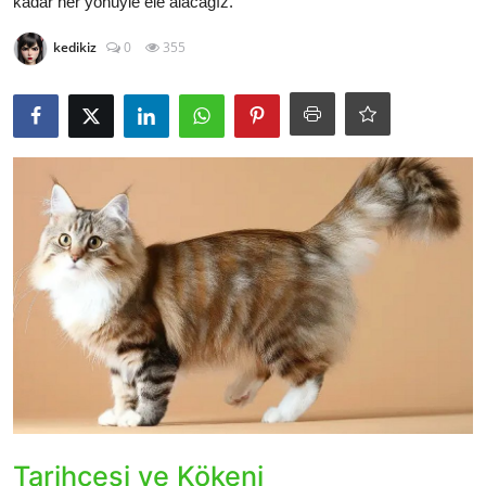
kadar her yönüyle ele alacağız.
KEDİ DÜNYASI
kedikiz
0
355
KEDİ MAMASI
VETERİNERLER
Tarihçesi ve Kökeni