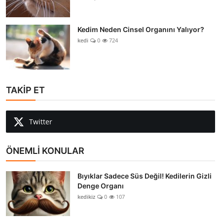
Kedim Neden Cinsel Organını Yalıyor?
kedi
0
724
TAKİP ET
Twitter
ÖNEMLİ KONULAR
Bıyıklar Sadece Süs Değil! Kedilerin Gizli
Denge Organı
kedikiz
0
107