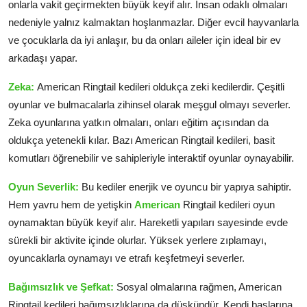
onlarla vakit geçirmekten büyük keyif alır. İnsan odaklı olmaları
nedeniyle yalnız kalmaktan hoşlanmazlar. Diğer evcil hayvanlarla
ve çocuklarla da iyi anlaşır, bu da onları aileler için ideal bir ev
arkadaşı yapar.
Zeka:
American Ringtail kedileri oldukça zeki kedilerdir. Çeşitli
oyunlar ve bulmacalarla zihinsel olarak meşgul olmayı severler.
Zeka oyunlarına yatkın olmaları, onları eğitim açısından da
oldukça yetenekli kılar. Bazı American Ringtail kedileri, basit
komutları öğrenebilir ve sahipleriyle interaktif oyunlar oynayabilir.
Oyun Severlik:
Bu kediler enerjik ve oyuncu bir yapıya sahiptir.
Hem yavru hem de yetişkin
American
Ringtail kedileri oyun
oynamaktan büyük keyif alır. Hareketli yapıları sayesinde evde
sürekli bir aktivite içinde olurlar. Yüksek yerlere zıplamayı,
oyuncaklarla oynamayı ve etrafı keşfetmeyi severler.
Bağımsızlık ve Şefkat:
Sosyal olmalarına rağmen, American
Ringtail kedileri bağımsızlıklarına da düşkündür. Kendi başlarına