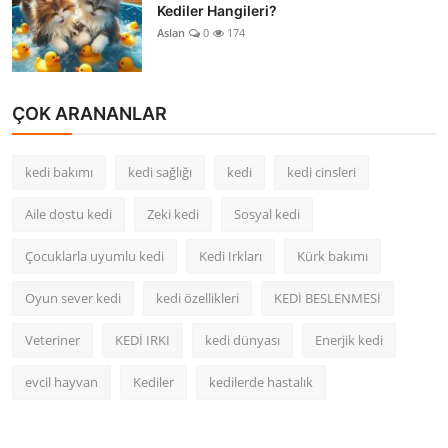
Kediler Hangileri?
Aslan
0
174
ÇOK ARANANLAR
kedi bakımı
kedi sağlığı
kedi
kedi cinsleri
Aile dostu kedi
Zeki kedi
Sosyal kedi
Çocuklarla uyumlu kedi
Kedi Irkları
Kürk bakımı
Oyun sever kedi
kedi özellikleri
KEDİ BESLENMESİ
Veteriner
KEDİ IRKI
kedi dünyası
Enerjik kedi
evcil hayvan
Kediler
kedilerde hastalık