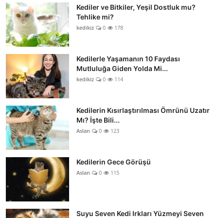
Kediler ve Bitkiler, Yeşil Dostluk mu?
Tehlike mi?
kedikiz
0
178
Kedilerle Yaşamanın 10 Faydası
Mutluluğa Giden Yolda Mi...
kedikiz
0
114
Kedilerin Kısırlaştırılması Ömrünü Uzatır
Mı? İşte Bili...
Aslan
0
123
Kedilerin Gece Görüşü
Aslan
0
115
Suyu Seven Kedi Irkları Yüzmeyi Seven