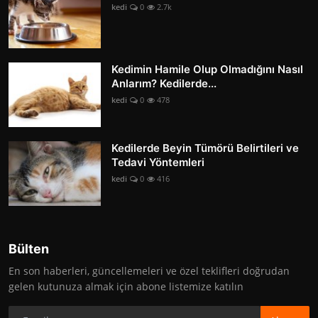
kedi
0
2.7k
Kedimin Hamile Olup Olmadığını Nasıl
Anlarım? Kedilerde...
kedi
0
478
Kedilerde Beyin Tümörü Belirtileri ve
Tedavi Yöntemleri
kedi
0
416
Bülten
En son haberleri, güncellemeleri ve özel teklifleri doğrudan
gelen kutunuza almak için abone listemize katılın