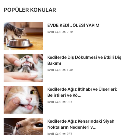
POPÜLER KONULAR
EVDE KEDİ JÖLESİ YAPIMI
kedi
0
2.7k
Kedilerde Diş Dökülmesi ve Etkili Diş
Bakımı
kedi
0
1.4k
Kedilerde Ağız İltihabı ve Ülserleri:
Belirtileri ve Kö...
kedi
0
923
Kedilerde Ağız Kenarındaki Siyah
Noktaların Nedenleri v...
kedi
0
763