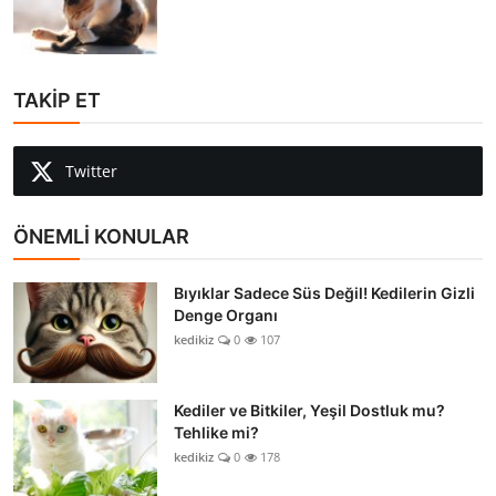
TAKİP ET
Twitter
ÖNEMLİ KONULAR
Bıyıklar Sadece Süs Değil! Kedilerin Gizli
Denge Organı
kedikiz
0
107
Kediler ve Bitkiler, Yeşil Dostluk mu?
Tehlike mi?
kedikiz
0
178