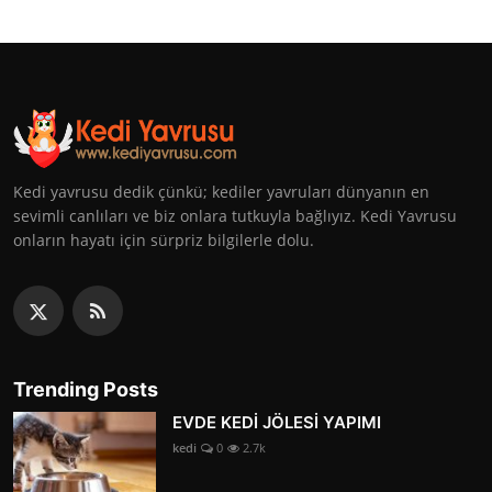
Kedi yavrusu dedik çünkü; kediler yavruları dünyanın en
sevimli canlıları ve biz onlara tutkuyla bağlıyız. Kedi Yavrusu
onların hayatı için sürpriz bilgilerle dolu.
Trending Posts
EVDE KEDİ JÖLESİ YAPIMI
kedi
0
2.7k