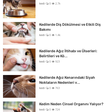
kedi
0
2.7k
Kedilerde Diş Dökülmesi ve Etkili Diş
Bakımı
kedi
0
1.4k
Kedilerde Ağız İltihabı ve Ülserleri:
Belirtileri ve Kö...
kedi
0
923
Kedilerde Ağız Kenarındaki Siyah
Noktaların Nedenleri v...
kedi
0
763
Kedim Neden Cinsel Organını Yalıyor?
kedi
0
724