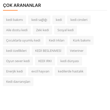
ÇOK ARANANLAR
kedi bakımı
kedi sağlığı
kedi
kedi cinsleri
Aile dostu kedi
Zeki kedi
Sosyal kedi
Çocuklarla uyumlu kedi
Kedi Irkları
Kürk bakımı
kedi özellikleri
KEDİ BESLENMESİ
Veteriner
Oyun sever kedi
KEDİ IRKI
kedi dünyası
Enerjik kedi
evcil hayvan
kedilerde hastalık
Kedi davranışları