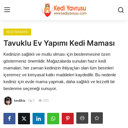
Giriş
Kayıt Ol
KEDİ MAMASI
Tavuklu Ev Yapımı Kedi Maması
İLETİŞİM
Kedinizin sağlıklı ve mutlu olması için beslenmesine özen
göstermeniz önemlidir. Mağazalarda sunulan hazır kedi
HAKKIMIZDA
mamaları, her zaman kedinizin ihtiyaçları olan tüm besinleri
içeremez ve kimyasal katkı maddeleri kaydedilir. Bu nedenle
REKLAM
kediniz için evde mama yapmak, daha sağlıklı ve lezzetli bir
beslenme seçeneği sunuyor.
KEDİ CİNSLERİ
kedikiz
0
205
KEDİPEDİA
KEDİ BAKIMI