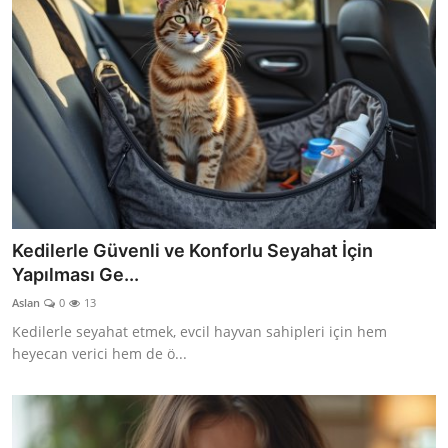
Kedilerle Güvenli ve Konforlu Seyahat İçin
Yapılması Ge...
Aslan
0
13
Kedilerle seyahat etmek, evcil hayvan sahipleri için hem
heyecan verici hem de ö...