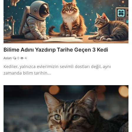
Bilime Adını Yazdırıp Tarihe Geçen 3 Kedi
Aslan
0
4
Kediler, yalnızca evlerimizin sevimli dostları değil, aynı
zamanda bilim tarihin...