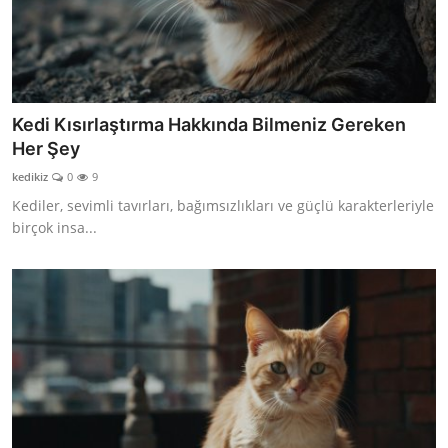
Kedi Kısırlaştırma Hakkında Bilmeniz Gereken
Her Şey
kedikiz
0
9
Kediler, sevimli tavırları, bağımsızlıkları ve güçlü karakterleriyle
birçok insa...