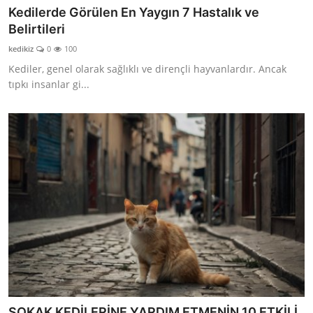
Kedilerde Görülen En Yaygın 7 Hastalık ve
Belirtileri
kedikiz
0
100
Kediler, genel olarak sağlıklı ve dirençli hayvanlardır. Ancak
tıpkı insanlar gi...
SOKAK KEDİLERİNE YARDIM ETMENİN 10 ETKİLİ