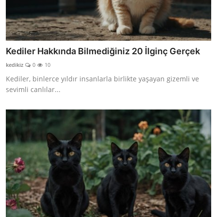
Kediler Hakkında Bilmediğiniz 20 İlginç Gerçek
kedikiz
0
10
Kediler, binlerce yıldır insanlarla birlikte yaşayan gizemli ve
sevimli canlılar...