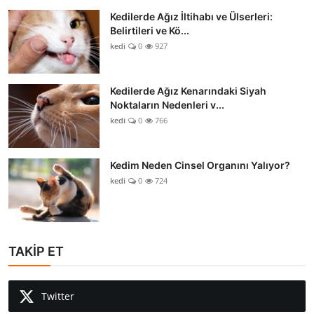
Kedilerde Ağız İltihabı ve Ülserleri:
Belirtileri ve Kö...
kedi
0
927
Kedilerde Ağız Kenarındaki Siyah
Noktaların Nedenleri v...
kedi
0
766
Kedim Neden Cinsel Organını Yalıyor?
kedi
0
724
TAKİP ET
Twitter