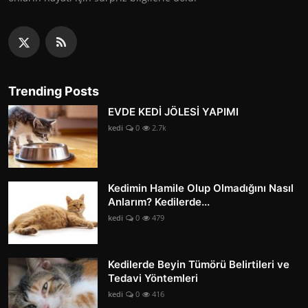
Trending Posts
EVDE KEDİ JÖLESİ YAPIMI
kedi
0
2.7k
Kedimin Hamile Olup Olmadığını Nasıl
Anlarım? Kedilerde...
kedi
0
479
Kedilerde Beyin Tümörü Belirtileri ve
Tedavi Yöntemleri
kedi
0
416