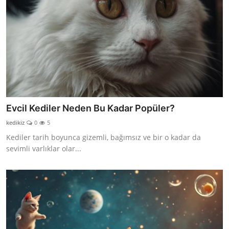
Evcil Kediler Neden Bu Kadar Popüler?
kedikiz
0
5
Kediler tarih boyunca gizemli, bağımsız ve bir o kadar da
sevimli varlıklar olar...