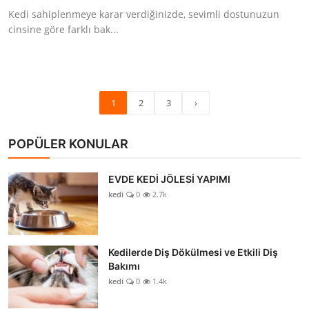
Kedi sahiplenmeye karar verdiğinizde, sevimli dostunuzun
cinsine göre farklı bak...
1
2
3
›
POPÜLER KONULAR
EVDE KEDİ JÖLESİ YAPIMI
kedi
0
2.7k
Kedilerde Diş Dökülmesi ve Etkili Diş
Bakımı
kedi
0
1.4k