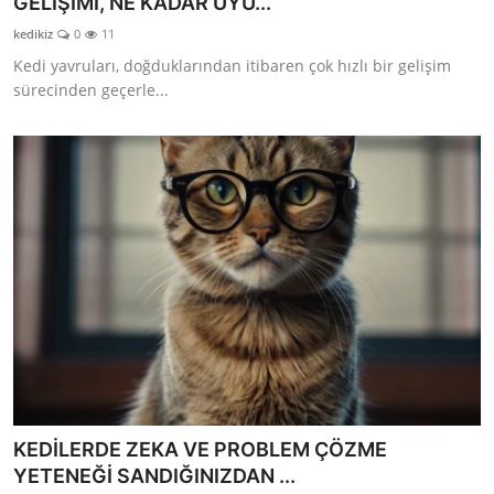
GELİŞİMİ, NE KADAR UYU...
kedikiz
0
11
Kedi yavruları, doğduklarından itibaren çok hızlı bir gelişim
sürecinden geçerle...
KEDİLERDE ZEKA VE PROBLEM ÇÖZME
YETENEĞİ SANDIĞINIZDAN ...