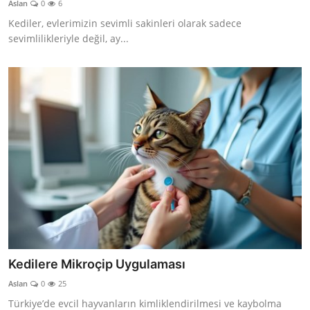
Aslan
0
6
KEDİ DÜNYASI
Kediler, evlerimizin sevimli sakinleri olarak sadece
sevimlilikleriyle değil, ay...
KEDİ MAMASI
VETERİNERLER
Kedilere Mikroçip Uygulaması
Aslan
0
25
Türkiye’de evcil hayvanların kimliklendirilmesi ve kaybolma