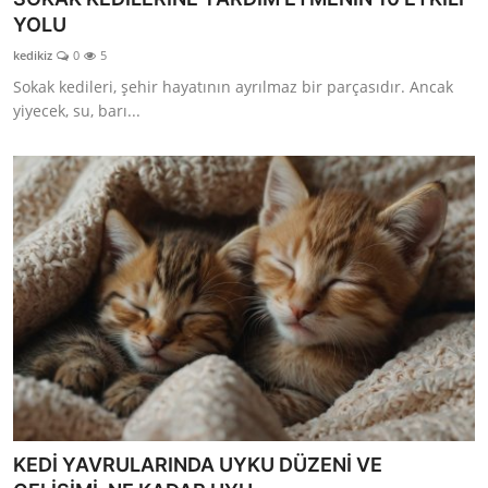
YOLU
kedikiz
0
5
Sokak kedileri, şehir hayatının ayrılmaz bir parçasıdır. Ancak
yiyecek, su, barı...
KEDİ YAVRULARINDA UYKU DÜZENİ VE