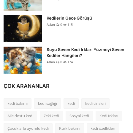
Kedilerin Gece Görüşü
Aslan
0
115
Suyu Seven Kedi Irkları Yüzmeyi Seven
Kediler Hangileri?
Aslan
0
174
ÇOK ARANANLAR
kedi bakımı
kedi sağlığı
kedi
kedi cinsleri
Aile dostu kedi
Zeki kedi
Sosyal kedi
Kedi Irkları
Çocuklarla uyumlu kedi
Kürk bakımı
kedi özellikleri