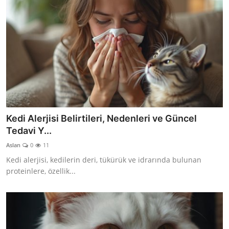
Kedi Alerjisi Belirtileri, Nedenleri ve Güncel
Tedavi Y...
Aslan
0
11
Kedi alerjisi, kedilerin deri, tükürük ve idrarında bulunan
proteinlere, özellik...