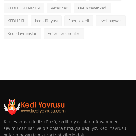
KEDİ BESLENMESİ
Veteriner
Oyun sever kedi
KEDİ IRKI
kedi dünyası
Enerjik kedi
evcil hayvan
Kedi davranışları
veteriner önerileri
Kedi yavrusu dedik çünkü; kediler yavruları dünyanın en
sevimli canlıları ve biz onlara tutkuyla bağlıyız. Kedi Yavrusu
onların hayatı için sürpriz bilgilerle dolu.