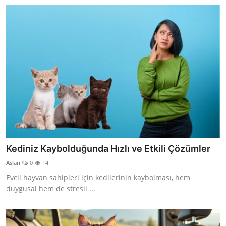
Kediniz Kaybolduğunda Hızlı ve Etkili Çözümler
Aslan
0
14
Evcil hayvan sahipleri için kedilerinin kaybolması, hem
duygusal hem de stresli ...