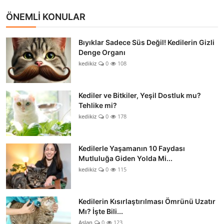
ÖNEMLİ KONULAR
Bıyıklar Sadece Süs Değil! Kedilerin Gizli
Denge Organı
kedikiz
0
108
Kediler ve Bitkiler, Yeşil Dostluk mu?
Tehlike mi?
kedikiz
0
178
Kedilerle Yaşamanın 10 Faydası
Mutluluğa Giden Yolda Mi...
kedikiz
0
115
Kedilerin Kısırlaştırılması Ömrünü Uzatır
Mı? İşte Bili...
Aslan
0
123