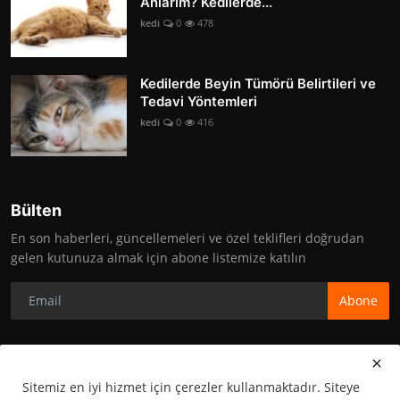
Anlarım? Kedilerde...
kedi
0
478
Kedilerde Beyin Tümörü Belirtileri ve
Tedavi Yöntemleri
kedi
0
416
Bülten
En son haberleri, güncellemeleri ve özel teklifleri doğrudan
gelen kutunuza almak için abone listemize katılın
Abone
Sitemiz en iyi hizmet için çerezler kullanmaktadır. Siteye
Copyright 2010-2025 Kedi Yavrusu - Her Hakkı Saklıdır