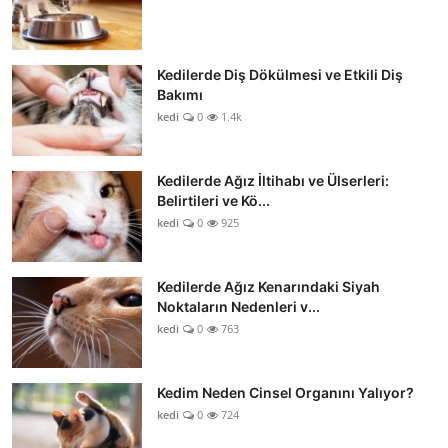
Kedilerde Diş Dökülmesi ve Etkili Diş
Bakımı
kedi
0
1.4k
Kedilerde Ağız İltihabı ve Ülserleri:
Belirtileri ve Kö...
kedi
0
925
Kedilerde Ağız Kenarındaki Siyah
Noktaların Nedenleri v...
kedi
0
763
Kedim Neden Cinsel Organını Yalıyor?
kedi
0
724