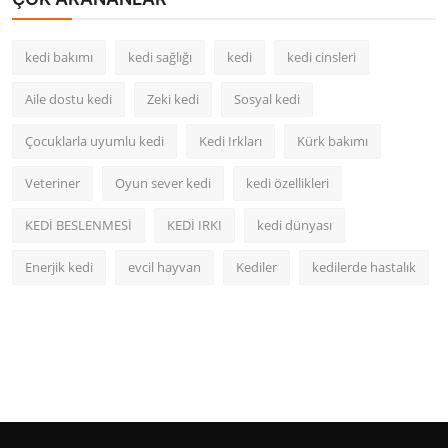
kedi bakımı
kedi sağlığı
kedi
kedi cinsleri
Aile dostu kedi
Zeki kedi
Sosyal kedi
Çocuklarla uyumlu kedi
Kedi Irkları
Kürk bakımı
Veteriner
Oyun sever kedi
kedi özellikleri
KEDİ BESLENMESİ
KEDİ IRKI
kedi dünyası
Enerjik kedi
evcil hayvan
Kediler
kedilerde hastalık