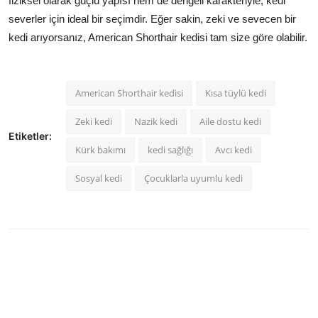
fiziksel olarak güçlü yapısı hem de dengeli karakteriyle, kedi
severler için ideal bir seçimdir. Eğer sakin, zeki ve sevecen bir
kedi arıyorsanız, American Shorthair kedisi tam size göre olabilir.
American Shorthair kedisi
Kısa tüylü kedi
Zeki kedi
Nazik kedi
Aile dostu kedi
Etiketler:
Kürk bakımı
kedi sağlığı
Avcı kedi
Sosyal kedi
Çocuklarla uyumlu kedi