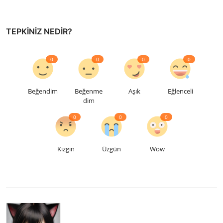
TEPKINIZ NEDIR?
0
0
0
0
Beğendim
Beğenme
Aşık
Eğlenceli
dim
0
0
0
Kızgın
Üzgün
Wow