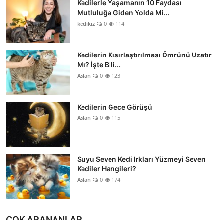
Kedilerle Yaşamanın 10 Faydası
Mutluluğa Giden Yolda Mi...
kedikiz
0
114
Kedilerin Kısırlaştırılması Ömrünü Uzatır
Mı? İşte Bili...
Aslan
0
123
Kedilerin Gece Görüşü
Aslan
0
115
Suyu Seven Kedi Irkları Yüzmeyi Seven
Kediler Hangileri?
Aslan
0
174
ÇOK ARANANLAR