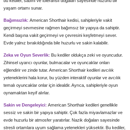
bu kediler, sabırlı ve toleranslı doğaları sayesinde huzurlu bir
yaşam ortamı sunar.
Bağımsızlık:
American Shorthair kedisi, sahipleriyle vakit
geçirmeyi sevmesine rağmen bağımsız bir yapıya da sahiptir.
Kendi başına vakit geçirmeyi ve çevresini keşfetmeyi sever.
Evde yalnız bırakıldığında bile huzurlu ve sakin kalabilir.
Zeka ve Oyun Severlik:
Bu kediler oldukça zeki ve oyuncudur.
Zihinsel uyarıcı oyunlar, bulmacalar ve oyuncaklar onları
eğlendirir ve zinde tutar. American Shorthair kedileri avcılık
yeteneklerini hala korur, bu yüzden interaktif oyunlar ve avcılık
temalı oyuncaklar onlar için idealdir. Ayrıca, sahipleriyle oyun
oynamaktan keyif alırlar.
Sakin ve Dengeleyici:
American Shorthair kedileri genellikle
sessiz ve sakin bir yapıya sahiptir. Çok fazla miyavlamazlar ve
evde huzurlu bir atmosfer yaratırlar. Nazik doğaları sayesinde
stresli ortamlara uyum sağlama yetenekleri yüksektir. Bu kediler,