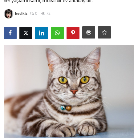
her yaştan insan için ideal bir ev arkadaşıdır.
KEDİ DÜNYASI
kedikiz
0
72
KEDİ MAMASI
VETERİNERLER