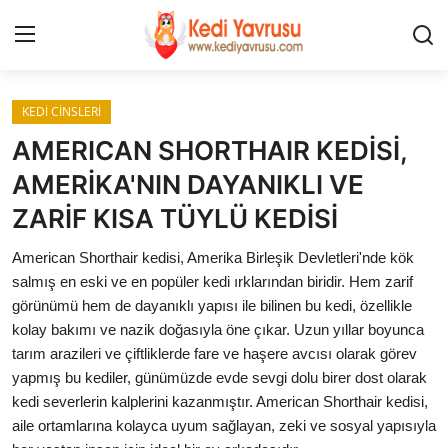
Giriş
Kayıt Ol
KEDİ CİNSLERİ
AMERICAN SHORTHAIR KEDİSİ,
İLETİŞİM
AMERİKA'NIN DAYANIKLI VE
ZARİF KISA TÜYLÜ KEDİSİ
HAKKIMIZDA
American Shorthair kedisi, Amerika Birleşik Devletleri'nde kök
REKLAM
salmış en eski ve en popüler kedi ırklarından biridir. Hem zarif
görünümü hem de dayanıklı yapısı ile bilinen bu kedi, özellikle
KEDİ CİNSLERİ
kolay bakımı ve nazik doğasıyla öne çıkar. Uzun yıllar boyunca
tarım arazileri ve çiftliklerde fare ve haşere avcısı olarak görev
KEDİPEDİA
yapmış bu kediler, günümüzde evde sevgi dolu birer dost olarak
kedi severlerin kalplerini kazanmıştır. American Shorthair kedisi,
KEDİ BAKIMI
aile ortamlarına kolayca uyum sağlayan, zeki ve sosyal yapısıyla